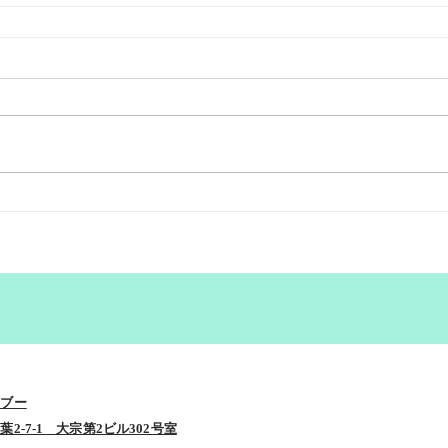
ンブー
2-7-1 大宗第2ビル302号室