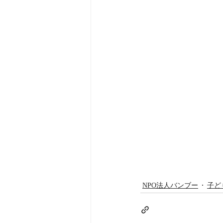
NPO法人バンブー
子ど